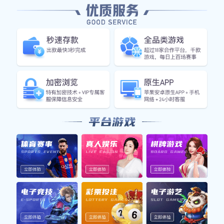
进展。目前，市内已建成多座现代化足球场，其中
包括津门虎主场和其他多个业余及半职业场馆。这
些场馆不仅满足了职业球队的比赛需求，还为广大
青少年和业余爱好者提供了优质的训练和比赛环
境。
除了数量上的增加，这些新建成的足球场还在设施
条件上达到了国际标准。例如，大部分场馆配备了
先进的草坪系统、灯光设备以及观众看台等，为举
办高水平比赛奠定了基础。此外，在安全性和便利
性方面也进行了全面考虑，使得观众和运动员能够
享受到更好的体验。
然而，尽管已经取得了一定成绩，但仍然面临一些
挑战。例如，一些老旧球场亟待改造升级，而新的
球场在使用频率上可能不足。因此，需要持续关注
这些问题，并制定相应措施以提升整体设施水平。