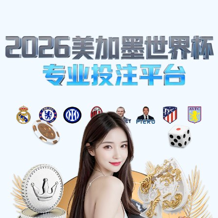
新闻纵览
首页
新闻纵览
天津专业足球场建设进展及未来发展规